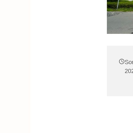
So
20