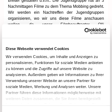
Bretter gestalten u.v.m.. Die Jugendgruppe hat an 3
Nachmittagen Filme zu dem Thema Mobbing gedreht.
Wir werden ein Nachtreffen der Jugendgruppen
organisieren, wo wir uns diese Filme anschauen
wollen, da unser Filmbeauftragter Olli
krankheitsbedingt abreisen musste. Außerdem gingen
die Kleinen und Großen einkaufen und ein Stadtspiel
planten wir auf Grund der Wetterlage in ein
Geländespiel um.
Diese Webseite verwendet Cookies
Wir verwenden Cookies, um Inhalte und Anzeigen zu
Auch an den Abenden war unterschiedliches
personalisieren, Funktionen für soziale Medien anbieten
Programm. An 3 Abendabenden waren wir in den
zu können und die Zugriffe auf unsere Website zu
jeweiligen Gruppen und lernten uns kennen, spielten
analysieren. Außerdem geben wir Informationen zu Ihrer
oder schauten Filme. Ein Abend spielten wir ein
Verwendung unserer Website an unsere Partner für
Geländespiel mehr oder weniger indoor wegen der
soziale Medien, Werbung und Analysen weiter. Unsere
vereisten Situation auf dem Gelände des Hauses
Partner führen diese Informationen möglicherweise mit
St.Otto. Am Donnerstagabend begingen wir unseren
weiteren Daten zusammen, die Sie ihnen bereitgestellt
Abschiedsabend mit einem kahoot Quiz zu den
haben oder die sie im Rahmen Ihrer Nutzung der Dienste
Heiligen und 5 Spaßstationen, natürlich fehlten
gesammelt haben.