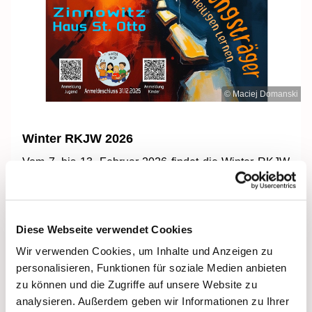
© Maciej Domanski
Winter RKJW 2026
Vom 7. bis 13. Februar 2026 findet die Winter RKJW
(Religiöse Kinder- und Jugendwoche) im Haus St Otto
in Zinnowitz statt. Eine Woche voll Gemeinschaft,
Spaß, Singen, Spielen wartet auf Kinder von der 1. bis
zur 7. Klasse und Jugendliche ab der 8. Klasse. Die
Diese Webseite verwendet Cookies
Woche steht unter dem Motto:
Wir verwenden Cookies, um Inhalte und Anzeigen zu
HOFFNUNGSTRÄGER - von Heiligen Lernen.
personalisieren, Funktionen für soziale Medien anbieten
Gemeinsam wollen wir uns das Leben einzelner
zu können und die Zugriffe auf unsere Website zu
Heiliger genauer anschauen und herausfinden, was
analysieren. Außerdem geben wir Informationen zu Ihrer