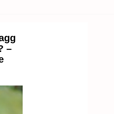
Ragg
? –
e