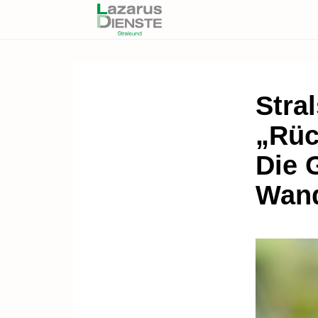
Stra
„Rüc
Die 
Wand