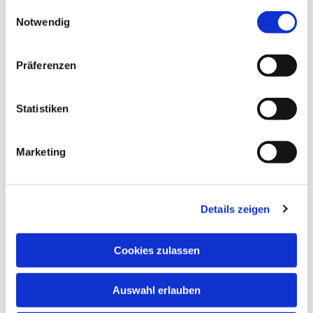
gesammelt haben.
Einwilligungsauswahl
Notwendig
Präferenzen
Statistiken
Marketing
Details zeigen
Dies könnte Sie auch
interessieren
Cookies zulassen
Auswahl erlauben