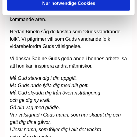
Nur notwendige Cookies
Sabine och hennes tjänstgöringsstart. Hon fick tre
välsignelseord med sig för sitt arbete under de
kommande åren.
Redan Bibeln såg de kristna som ”Guds vandrande
folk”. Vi pilgrimer vill som Guds vandrande folk
vidarebefordra Guds välsignelse.
Vi önskar Sabine Guds goda ande i hennes arbete, så
att hon kan inspirera andra människor.
Må Gud stärka dig i din uppgift.
Må Guds ande fylla dig med allt gott.
Må Gud skydda dig från överansträngning
och ge dig ny kraft.
Gå din väg med glädje.
Var välsignad i Guds namn, som har skapat dig och
gett dig dina gåvor,
i Jesu namn, som följer dig i allt det vackra
och svåra du möter,