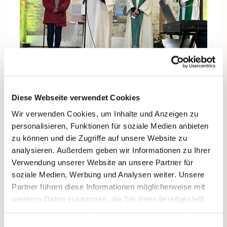
Diese Webseite verwendet Cookies
Redan under projektutvecklingen sprudlade det av
Wir verwenden Cookies, um Inhalte und Anzeigen zu
idéer, t.ex. hållbarhetspilgrimsfärder med ansvar för
personalisieren, Funktionen für soziale Medien anbieten
skapelsen, pilgrimsfärder för att möta människor av
zu können und die Zugriffe auf unsere Website zu
andra religioner eller sekulära världsbilder, kulturella
analysieren. Außerdem geben wir Informationen zu Ihrer
pilgrimsfärder som förenar konst, musik eller litteratur
Verwendung unserer Website an unsere Partner für
med spiritualitet, multisensoriska pilgrimsupplevelser,
soziale Medien, Werbung und Analysen weiter. Unsere
t.ex. med ljusinstallationer eller ljudkonst, ”5-
Partner führen diese Informationen möglicherweise mit
minuterspilgrimsfärder”: Korta sträckor med korta
weiteren Daten zusammen, die Sie ihnen bereitgestellt
impulser, t.ex. på väg till jobbet eller på promenad,
haben oder die sie im Rahmen Ihrer Nutzung der Dienste
pop-up-pilgrimsfärder, tillfälliga pilgrimsplatser i
gesammelt haben.
Einwilligungsauswahl
köpcentra eller på tågstationer med erbjudanden om