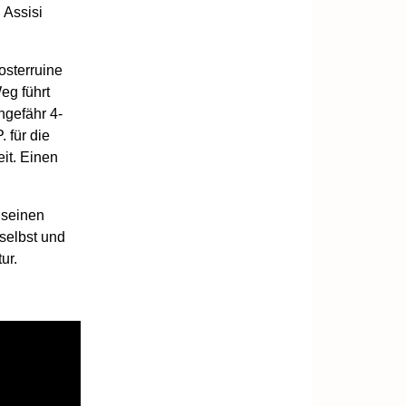
 Assisi
osterruine
eg führt
ngefähr 4-
 für die
it. Einen
 seinen
 selbst und
ur.