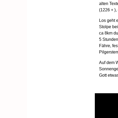
alten Tex
(1226 + )
Los geht e
Stolpe bei
ca 8km du
5 Stunden,
Fähre, fe
Pilgerste
Auf dem W
Sonnengesa
Gott etwas