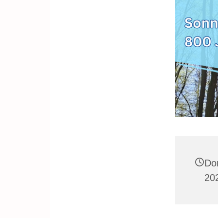
Do
202