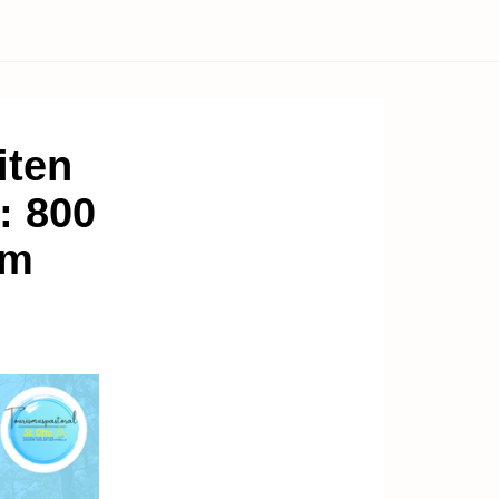
iten
 800
im