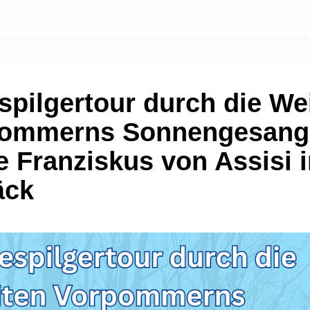
spilgertour durch die We
ommerns Sonnengesang:
e Franziskus von Assisi 
äck