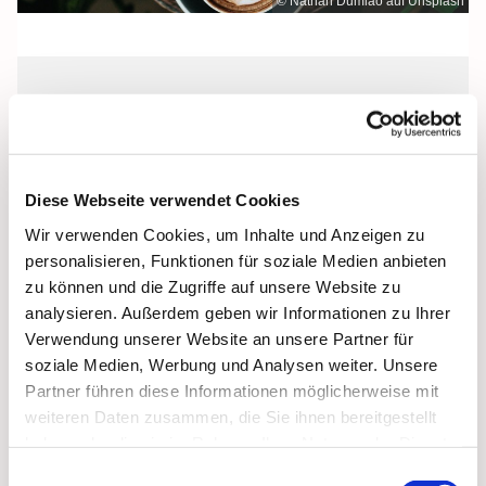
© Nathan Dumlao auf Unsplash
Donnerstag, 11. Februar 2027, 15:00 -
17:00 Uhr
Diese Webseite verwendet Cookies
Heilige Dreifaltigkeit, Stralsund,
Wir verwenden Cookies, um Inhalte und Anzeigen zu
Frankenwall 7, 18439 Stralsund
personalisieren, Funktionen für soziale Medien anbieten
zu können und die Zugriffe auf unsere Website zu
analysieren. Außerdem geben wir Informationen zu Ihrer
Verwendung unserer Website an unsere Partner für
soziale Medien, Werbung und Analysen weiter. Unsere
Partner führen diese Informationen möglicherweise mit
weiteren Daten zusammen, die Sie ihnen bereitgestellt
haben oder die sie im Rahmen Ihrer Nutzung der Dienste
gesammelt haben.
Einwilligungsauswahl