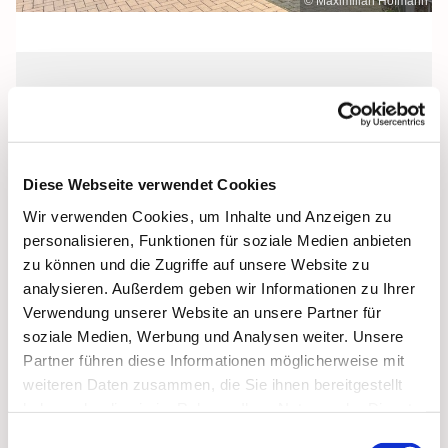
© Maximilian Hofmann
Mittwoch, 3. November 2027, 17:00
Uhr
Diese Webseite verwendet Cookies
St. Josef, Stralsund, Jungfernstieg 3A,
Wir verwenden Cookies, um Inhalte und Anzeigen zu
18437 Stralsund
personalisieren, Funktionen für soziale Medien anbieten
zu können und die Zugriffe auf unsere Website zu
analysieren. Außerdem geben wir Informationen zu Ihrer
Verwendung unserer Website an unsere Partner für
soziale Medien, Werbung und Analysen weiter. Unsere
Partner führen diese Informationen möglicherweise mit
weiteren Daten zusammen, die Sie ihnen bereitgestellt
haben oder die sie im Rahmen Ihrer Nutzung der Dienste
gesammelt haben.
Einwilligungsauswahl