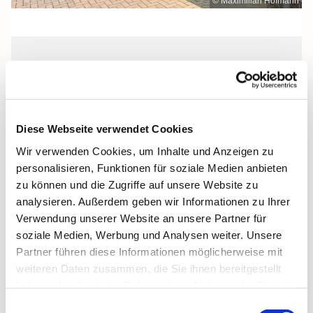
© Maximilian Hofmann
Mittwoch, 29. September 2027, 17:00
Uhr
Diese Webseite verwendet Cookies
St. Josef, Stralsund, Jungfernstieg 3A,
Wir verwenden Cookies, um Inhalte und Anzeigen zu
18437 Stralsund
personalisieren, Funktionen für soziale Medien anbieten
zu können und die Zugriffe auf unsere Website zu
analysieren. Außerdem geben wir Informationen zu Ihrer
Verwendung unserer Website an unsere Partner für
soziale Medien, Werbung und Analysen weiter. Unsere
Partner führen diese Informationen möglicherweise mit
weiteren Daten zusammen, die Sie ihnen bereitgestellt
haben oder die sie im Rahmen Ihrer Nutzung der Dienste
gesammelt haben.
Einwilligungsauswahl