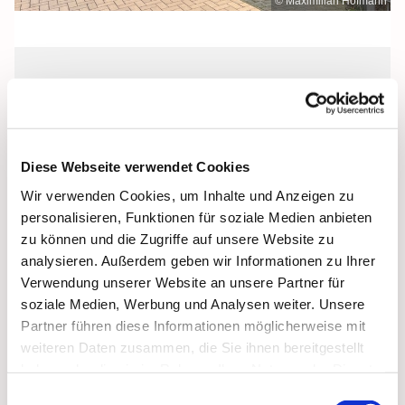
© Maximilian Hofmann
Samstag, 4. Dezember 2027, 18:00
Uhr
Diese Webseite verwendet Cookies
St. Josef, Stralsund, Jungfernstieg 3A,
Wir verwenden Cookies, um Inhalte und Anzeigen zu
18437 Stralsund
personalisieren, Funktionen für soziale Medien anbieten
zu können und die Zugriffe auf unsere Website zu
analysieren. Außerdem geben wir Informationen zu Ihrer
Verwendung unserer Website an unsere Partner für
soziale Medien, Werbung und Analysen weiter. Unsere
Partner führen diese Informationen möglicherweise mit
weiteren Daten zusammen, die Sie ihnen bereitgestellt
haben oder die sie im Rahmen Ihrer Nutzung der Dienste
gesammelt haben.
Einwilligungsauswahl