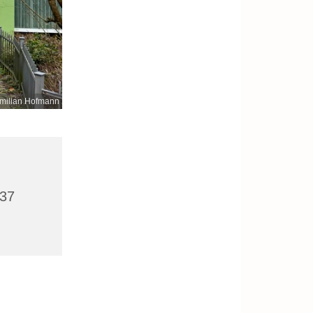
milian Hofmann
437