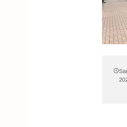
Sa
202