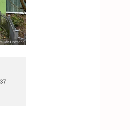
milian Hofmann
437