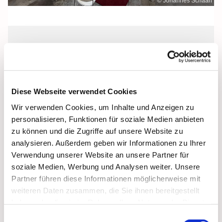
© Johannes Schaan
Dienstag, 8. September 2026, 16:00
Uhr
Diese Webseite verwendet Cookies
Kulturkirche St. Jakobi,
Wir verwenden Cookies, um Inhalte und Anzeigen zu
Jacobiturmstraße 28, 18439 Stralsund
personalisieren, Funktionen für soziale Medien anbieten
zu können und die Zugriffe auf unsere Website zu
analysieren. Außerdem geben wir Informationen zu Ihrer
Verwendung unserer Website an unsere Partner für
soziale Medien, Werbung und Analysen weiter. Unsere
Partner führen diese Informationen möglicherweise mit
weiteren Daten zusammen, die Sie ihnen bereitgestellt
haben oder die sie im Rahmen Ihrer Nutzung der Dienste
gesammelt haben.
Einwilligungsauswahl