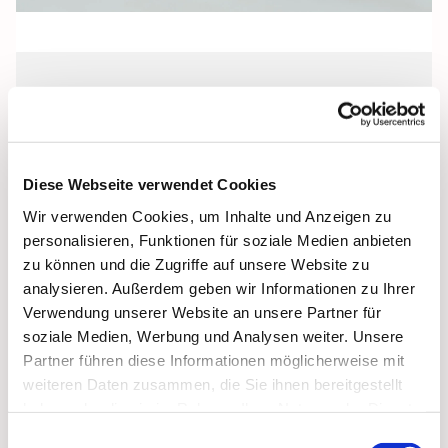
Freitag, 27. November 2026, 14:00
Uhr
Diese Webseite verwendet Cookies
Heilige Dreifaltigkeit, Stralsund,
Wir verwenden Cookies, um Inhalte und Anzeigen zu
Frankenwall 7, 18439 Stralsund
personalisieren, Funktionen für soziale Medien anbieten
zu können und die Zugriffe auf unsere Website zu
analysieren. Außerdem geben wir Informationen zu Ihrer
Verwendung unserer Website an unsere Partner für
soziale Medien, Werbung und Analysen weiter. Unsere
Partner führen diese Informationen möglicherweise mit
weiteren Daten zusammen, die Sie ihnen bereitgestellt
haben oder die sie im Rahmen Ihrer Nutzung der Dienste
gesammelt haben.
Einwilligungsauswahl