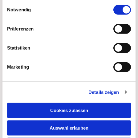
gesammelt haben.
Einwilligungsauswahl
Notwendig
Präferenzen
Statistiken
Marketing
Details zeigen
Dies könnte Sie auch
interessieren
Cookies zulassen
Auswahl erlauben