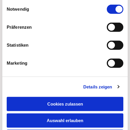
gesammelt haben.
Einwilligungsauswahl
Notwendig
Präferenzen
Statistiken
Marketing
Details zeigen
Dies könnte Sie auch
interessieren
Cookies zulassen
Auswahl erlauben