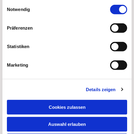
gesammelt haben.
Einwilligungsauswahl
Notwendig
Präferenzen
Statistiken
Marketing
Details zeigen
Dies könnte Sie auch
interessieren
Cookies zulassen
Auswahl erlauben