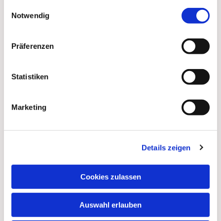
gesammelt haben.
Einwilligungsauswahl
Notwendig
Präferenzen
Statistiken
Marketing
Details zeigen
Dies könnte Sie auch
interessieren
Cookies zulassen
Auswahl erlauben