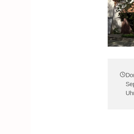
Do
Se
Uh