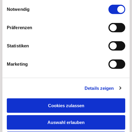
gesammelt haben.
Einwilligungsauswahl
Notwendig
Präferenzen
Statistiken
Marketing
Details zeigen
Dies könnte Sie auch
interessieren
Cookies zulassen
Auswahl erlauben