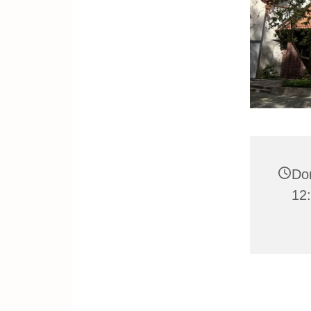
Don
12