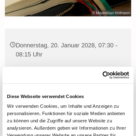
© Maximilian Hofmann
Donnerstag, 20. Januar 2028, 07:30 -
08:15 Uhr
Heilige Dreifaltigkeit Kirche, Stralsund,
Frankenwall 7, 18439 Stralsund
Diese Webseite verwendet Cookies
Wir verwenden Cookies, um Inhalte und Anzeigen zu
Gemeinsam beten wir das
Invitatorium
, die
personalisieren, Funktionen für soziale Medien anbieten
Lesehore
und die
Laudes
. Dazu hören wir das
zu können und die Zugriffe auf unsere Website zu
Tagesevangelium und verbleiben in 15 Minuten stiller
analysieren. Außerdem geben wir Informationen zu Ihrer
Meditation.
Verwendung unserer Website an unsere Partner für