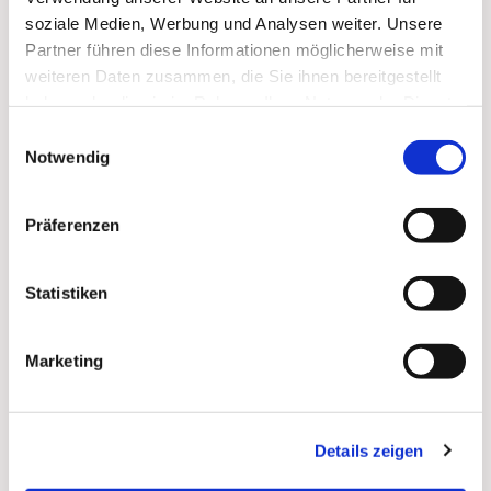
soziale Medien, Werbung und Analysen weiter. Unsere
Zum
Mitbeten
empfehlen wir
stundengebet.de
, das
Partner führen diese Informationen möglicherweise mit
auch als kostenlose
Android
- und
iOS
-App
zur
weiteren Daten zusammen, die Sie ihnen bereitgestellt
Verfügung steht.
haben oder die sie im Rahmen Ihrer Nutzung der Dienste
gesammelt haben.
Einwilligungsauswahl
Notwendig
Präferenzen
Statistiken
Marketing
Details zeigen