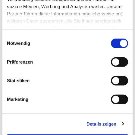
soziale Medien, Werbung und Analysen weiter. Unsere
Zum
Mitbeten
empfehlen wir
stundengebet.de
, das
Partner führen diese Informationen möglicherweise mit
auch als kostenlose
Android
- und
iOS
-App
zur
weiteren Daten zusammen, die Sie ihnen bereitgestellt
Verfügung steht.
haben oder die sie im Rahmen Ihrer Nutzung der Dienste
gesammelt haben.
Einwilligungsauswahl
Notwendig
Präferenzen
Statistiken
Marketing
Details zeigen