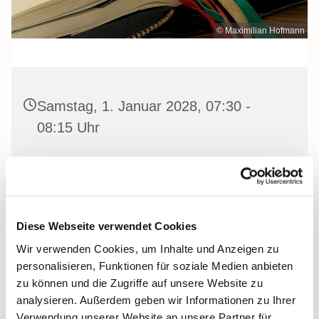
© Maximilian Hofmann
Samstag, 1. Januar 2028, 07:30 -
08:15 Uhr
Heilige Dreifaltigkeit Kirche, Stralsund,
Frankenwall 7, 18439 Stralsund
Diese Webseite verwendet Cookies
Wir verwenden Cookies, um Inhalte und Anzeigen zu
Gemeinsam beten wir das
Invitatorium
, die
personalisieren, Funktionen für soziale Medien anbieten
Lesehore
und die
Laudes
. Dazu hören wir das
zu können und die Zugriffe auf unsere Website zu
Tagesevangelium und verbleiben in 15 Minuten stiller
analysieren. Außerdem geben wir Informationen zu Ihrer
Meditation.
Verwendung unserer Website an unsere Partner für