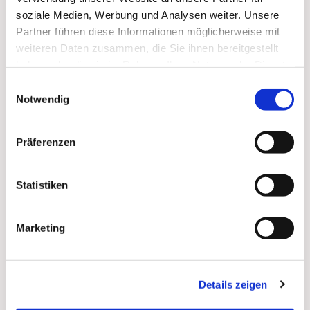
soziale Medien, Werbung und Analysen weiter. Unsere
Zum
Mitbeten
empfehlen wir
stundengebet.de
, das
Partner führen diese Informationen möglicherweise mit
auch als kostenlose
Android
- und
iOS
-App
zur
weiteren Daten zusammen, die Sie ihnen bereitgestellt
Verfügung steht.
haben oder die sie im Rahmen Ihrer Nutzung der Dienste
gesammelt haben.
Einwilligungsauswahl
Notwendig
Präferenzen
Statistiken
Marketing
Details zeigen