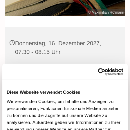
© Maximilian Hofmann
Donnerstag, 16. Dezember 2027,
07:30 - 08:15 Uhr
Heilige Dreifaltigkeit Kirche, Stralsund,
Frankenwall 7, 18439 Stralsund
Diese Webseite verwendet Cookies
Wir verwenden Cookies, um Inhalte und Anzeigen zu
Gemeinsam beten wir das
Invitatorium
, die
personalisieren, Funktionen für soziale Medien anbieten
Lesehore
und die
Laudes
. Dazu hören wir das
zu können und die Zugriffe auf unsere Website zu
Tagesevangelium und verbleiben in 15 Minuten stiller
analysieren. Außerdem geben wir Informationen zu Ihrer
Meditation.
Verwendung unserer Website an unsere Partner für