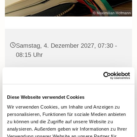
© Maximilian Hofmann
Samstag, 4. Dezember 2027, 07:30 -
08:15 Uhr
Heilige Dreifaltigkeit Kirche, Stralsund,
Frankenwall 7, 18439 Stralsund
Diese Webseite verwendet Cookies
Wir verwenden Cookies, um Inhalte und Anzeigen zu
Gemeinsam beten wir das
Invitatorium
, die
personalisieren, Funktionen für soziale Medien anbieten
Lesehore
und die
Laudes
. Dazu hören wir das
zu können und die Zugriffe auf unsere Website zu
Tagesevangelium und verbleiben in 15 Minuten stiller
analysieren. Außerdem geben wir Informationen zu Ihrer
Meditation.
Verwendung unserer Website an unsere Partner für