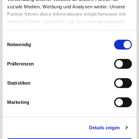
soziale Medien, Werbung und Analysen weiter. Unsere
Zum
Mitbeten
empfehlen wir
stundengebet.de
, das
Partner führen diese Informationen möglicherweise mit
auch als kostenlose
Android
- und
iOS
-App
zur
weiteren Daten zusammen, die Sie ihnen bereitgestellt
Verfügung steht.
haben oder die sie im Rahmen Ihrer Nutzung der Dienste
gesammelt haben.
Einwilligungsauswahl
Notwendig
Präferenzen
Statistiken
Marketing
Details zeigen