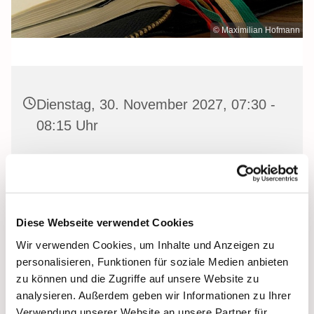
© Maximilian Hofmann
Dienstag, 30. November 2027, 07:30 -
08:15 Uhr
Heilige Dreifaltigkeit Kirche, Stralsund,
Frankenwall 7, 18439 Stralsund
Diese Webseite verwendet Cookies
Wir verwenden Cookies, um Inhalte und Anzeigen zu
Gemeinsam beten wir das
Invitatorium
, die
personalisieren, Funktionen für soziale Medien anbieten
Lesehore
und die
Laudes
. Dazu hören wir das
zu können und die Zugriffe auf unsere Website zu
Tagesevangelium und verbleiben in 15 Minuten stiller
analysieren. Außerdem geben wir Informationen zu Ihrer
Meditation.
Verwendung unserer Website an unsere Partner für