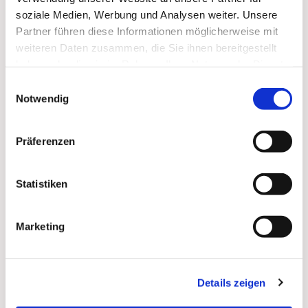
soziale Medien, Werbung und Analysen weiter. Unsere
Zum
Mitbeten
empfehlen wir
stundengebet.de
, das
Partner führen diese Informationen möglicherweise mit
auch als kostenlose
Android
- und
iOS
-App
zur
weiteren Daten zusammen, die Sie ihnen bereitgestellt
Verfügung steht.
haben oder die sie im Rahmen Ihrer Nutzung der Dienste
gesammelt haben.
Einwilligungsauswahl
Notwendig
Präferenzen
Statistiken
Marketing
Details zeigen