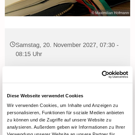
© Maximilian Hofmann
Samstag, 20. November 2027, 07:30 -
08:15 Uhr
Heilige Dreifaltigkeit Kirche, Stralsund,
Frankenwall 7, 18439 Stralsund
Diese Webseite verwendet Cookies
Wir verwenden Cookies, um Inhalte und Anzeigen zu
Gemeinsam beten wir das
Invitatorium
, die
personalisieren, Funktionen für soziale Medien anbieten
Lesehore
und die
Laudes
. Dazu hören wir das
zu können und die Zugriffe auf unsere Website zu
Tagesevangelium und verbleiben in 15 Minuten stiller
analysieren. Außerdem geben wir Informationen zu Ihrer
Meditation.
Verwendung unserer Website an unsere Partner für