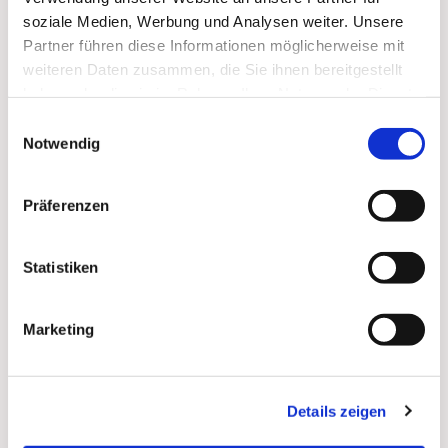
soziale Medien, Werbung und Analysen weiter. Unsere
Zum
Mitbeten
empfehlen wir
stundengebet.de
, das
Partner führen diese Informationen möglicherweise mit
auch als kostenlose
Android
- und
iOS
-App
zur
weiteren Daten zusammen, die Sie ihnen bereitgestellt
Verfügung steht.
haben oder die sie im Rahmen Ihrer Nutzung der Dienste
gesammelt haben.
Einwilligungsauswahl
Notwendig
Präferenzen
Statistiken
Marketing
Details zeigen