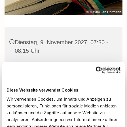
© Maximilian Hofmann
Dienstag, 9. November 2027, 07:30 -
08:15 Uhr
Heilige Dreifaltigkeit Kirche, Stralsund,
Frankenwall 7, 18439 Stralsund
Diese Webseite verwendet Cookies
Wir verwenden Cookies, um Inhalte und Anzeigen zu
Gemeinsam beten wir das
Invitatorium
, die
personalisieren, Funktionen für soziale Medien anbieten
Lesehore
und die
Laudes
. Dazu hören wir das
zu können und die Zugriffe auf unsere Website zu
Tagesevangelium und verbleiben in 15 Minuten stiller
analysieren. Außerdem geben wir Informationen zu Ihrer
Meditation.
Verwendung unserer Website an unsere Partner für