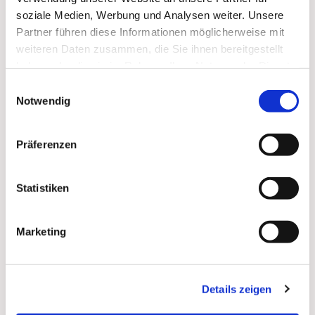
soziale Medien, Werbung und Analysen weiter. Unsere
Zum
Mitbeten
empfehlen wir
stundengebet.de
, das
Partner führen diese Informationen möglicherweise mit
auch als kostenlose
Android
- und
iOS
-App
zur
weiteren Daten zusammen, die Sie ihnen bereitgestellt
Verfügung steht.
haben oder die sie im Rahmen Ihrer Nutzung der Dienste
gesammelt haben.
Einwilligungsauswahl
Notwendig
Präferenzen
Statistiken
Marketing
Details zeigen