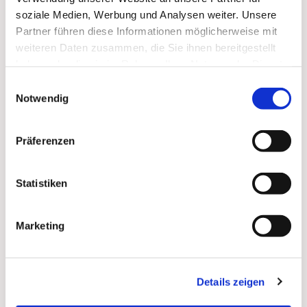
soziale Medien, Werbung und Analysen weiter. Unsere
Zum
Mitbeten
empfehlen wir
stundengebet.de
, das
Partner führen diese Informationen möglicherweise mit
auch als kostenlose
Android
- und
iOS
-App
zur
weiteren Daten zusammen, die Sie ihnen bereitgestellt
Verfügung steht.
haben oder die sie im Rahmen Ihrer Nutzung der Dienste
gesammelt haben.
Einwilligungsauswahl
Notwendig
Präferenzen
Statistiken
Marketing
Details zeigen