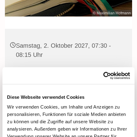
© Maximilian Hofmann
Samstag, 2. Oktober 2027, 07:30 -
08:15 Uhr
Heilige Dreifaltigkeit Kirche, Stralsund,
Frankenwall 7, 18439 Stralsund
Diese Webseite verwendet Cookies
Wir verwenden Cookies, um Inhalte und Anzeigen zu
Gemeinsam beten wir das
Invitatorium
, die
personalisieren, Funktionen für soziale Medien anbieten
Lesehore
und die
Laudes
. Dazu hören wir das
zu können und die Zugriffe auf unsere Website zu
Tagesevangelium und verbleiben in 15 Minuten stiller
analysieren. Außerdem geben wir Informationen zu Ihrer
Meditation.
Verwendung unserer Website an unsere Partner für