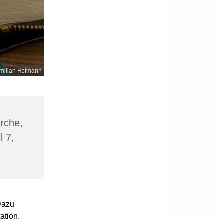
milian Hofmann
irche,
l 7,
Dazu
ation.