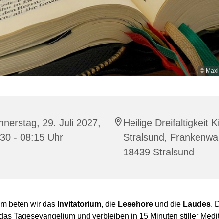
© Maxi
nerstag, 29. Juli 2027,
Heilige Dreifaltigkeit K
30 - 08:15 Uhr
Stralsund, Frankenwal
18439 Stralsund
m beten wir das
Invitatorium
, die
Lesehore
und die
Laudes
. 
das Tagesevangelium und verbleiben in 15 Minuten stiller Medit