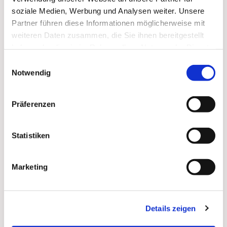
soziale Medien, Werbung und Analysen weiter. Unsere
Zum
Mitbeten
empfehlen wir
stundengebet.de
, das
Partner führen diese Informationen möglicherweise mit
auch als kostenlose
Android
- und
iOS
-App
zur
weiteren Daten zusammen, die Sie ihnen bereitgestellt
Verfügung steht.
haben oder die sie im Rahmen Ihrer Nutzung der Dienste
gesammelt haben.
Einwilligungsauswahl
Notwendig
Präferenzen
Statistiken
Marketing
Details zeigen