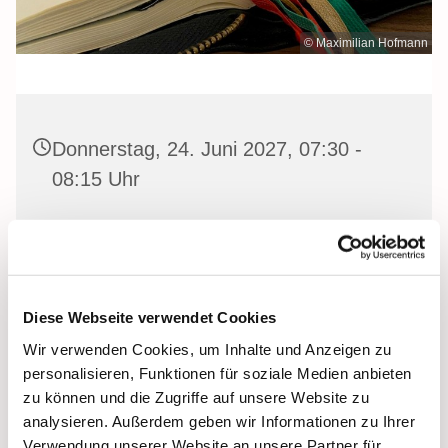
© Maximilian Hofmann
Donnerstag, 24. Juni 2027, 07:30 -
08:15 Uhr
Heilige Dreifaltigkeit Kirche, Stralsund,
Frankenwall 7, 18439 Stralsund
Diese Webseite verwendet Cookies
Wir verwenden Cookies, um Inhalte und Anzeigen zu
Gemeinsam beten wir das
Invitatorium
, die
personalisieren, Funktionen für soziale Medien anbieten
Lesehore
und die
Laudes
. Dazu hören wir das
zu können und die Zugriffe auf unsere Website zu
Tagesevangelium und verbleiben in 15 Minuten stiller
analysieren. Außerdem geben wir Informationen zu Ihrer
Meditation.
Verwendung unserer Website an unsere Partner für