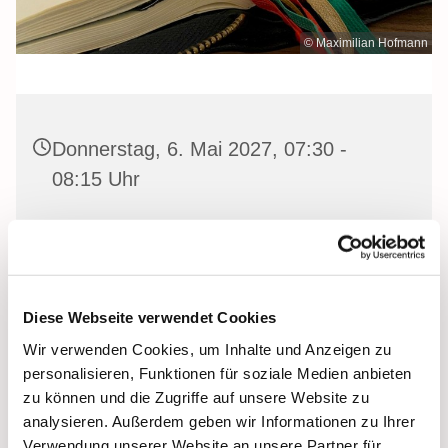
© Maximilian Hofmann
Donnerstag, 6. Mai 2027, 07:30 -
08:15 Uhr
Heilige Dreifaltigkeit Kirche, Stralsund,
Frankenwall 7, 18439 Stralsund
Diese Webseite verwendet Cookies
Wir verwenden Cookies, um Inhalte und Anzeigen zu
Gemeinsam beten wir das
Invitatorium
, die
personalisieren, Funktionen für soziale Medien anbieten
Lesehore
und die
Laudes
. Dazu hören wir das
zu können und die Zugriffe auf unsere Website zu
Tagesevangelium und verbleiben in 15 Minuten stiller
analysieren. Außerdem geben wir Informationen zu Ihrer
Meditation.
Verwendung unserer Website an unsere Partner für