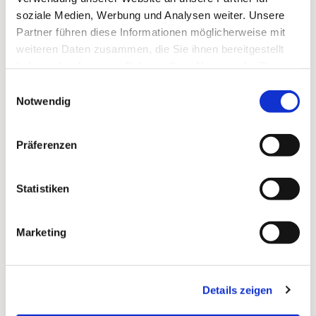
soziale Medien, Werbung und Analysen weiter. Unsere
Zum
Mitbeten
empfehlen wir
stundengebet.de
, das
Partner führen diese Informationen möglicherweise mit
auch als kostenlose
Android
- und
iOS
-App
zur
weiteren Daten zusammen, die Sie ihnen bereitgestellt
Verfügung steht.
haben oder die sie im Rahmen Ihrer Nutzung der Dienste
gesammelt haben.
Einwilligungsauswahl
Notwendig
Präferenzen
Statistiken
Marketing
Details zeigen