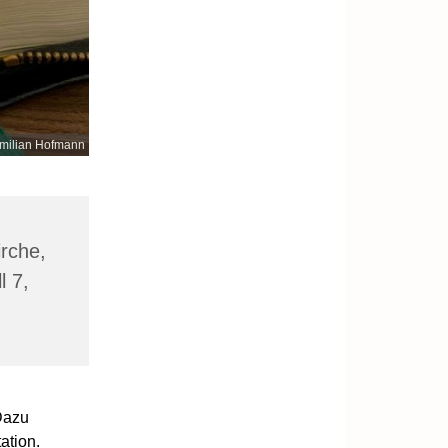
milian Hofmann
irche,
l 7,
Dazu
ation.