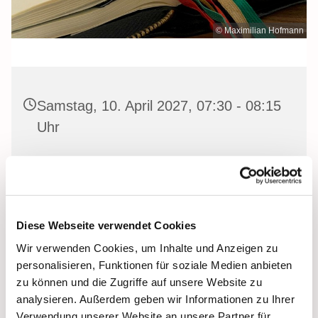
© Maximilian Hofmann
Samstag, 10. April 2027, 07:30 - 08:15
Uhr
Heilige Dreifaltigkeit Kirche, Stralsund,
Frankenwall 7, 18439 Stralsund
Diese Webseite verwendet Cookies
Wir verwenden Cookies, um Inhalte und Anzeigen zu
Gemeinsam beten wir das
Invitatorium
, die
personalisieren, Funktionen für soziale Medien anbieten
Lesehore
und die
Laudes
. Dazu hören wir das
zu können und die Zugriffe auf unsere Website zu
Tagesevangelium und verbleiben in 15 Minuten stiller
analysieren. Außerdem geben wir Informationen zu Ihrer
Meditation.
Verwendung unserer Website an unsere Partner für