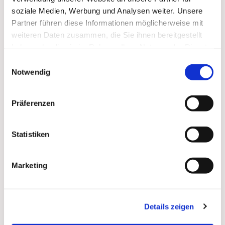
soziale Medien, Werbung und Analysen weiter. Unsere
Zum
Mitbeten
empfehlen wir
stundengebet.de
, das
Partner führen diese Informationen möglicherweise mit
auch als kostenlose
Android
- und
iOS
-App
zur
weiteren Daten zusammen, die Sie ihnen bereitgestellt
Verfügung steht.
haben oder die sie im Rahmen Ihrer Nutzung der Dienste
gesammelt haben.
Einwilligungsauswahl
Notwendig
Präferenzen
Statistiken
Marketing
Details zeigen