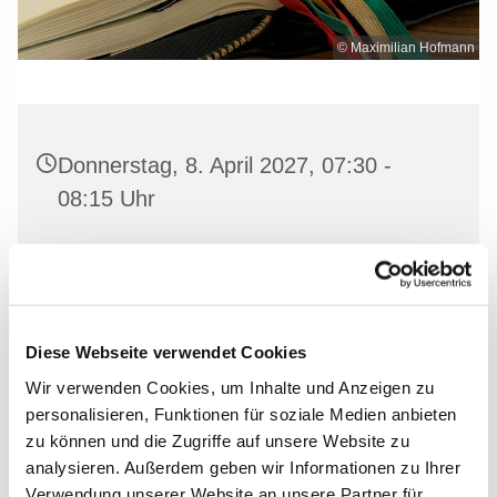
© Maximilian Hofmann
Donnerstag, 8. April 2027, 07:30 -
08:15 Uhr
Heilige Dreifaltigkeit Kirche, Stralsund,
Frankenwall 7, 18439 Stralsund
Diese Webseite verwendet Cookies
Wir verwenden Cookies, um Inhalte und Anzeigen zu
Gemeinsam beten wir das
Invitatorium
, die
personalisieren, Funktionen für soziale Medien anbieten
Lesehore
und die
Laudes
. Dazu hören wir das
zu können und die Zugriffe auf unsere Website zu
Tagesevangelium und verbleiben in 15 Minuten stiller
analysieren. Außerdem geben wir Informationen zu Ihrer
Meditation.
Verwendung unserer Website an unsere Partner für