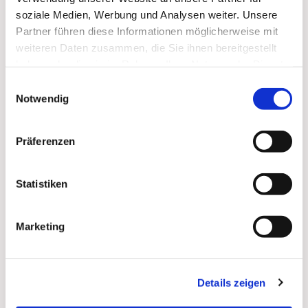
soziale Medien, Werbung und Analysen weiter. Unsere
Zum
Mitbeten
empfehlen wir
stundengebet.de
, das
Partner führen diese Informationen möglicherweise mit
auch als kostenlose
Android
- und
iOS
-App
zur
weiteren Daten zusammen, die Sie ihnen bereitgestellt
Verfügung steht.
haben oder die sie im Rahmen Ihrer Nutzung der Dienste
gesammelt haben.
Einwilligungsauswahl
Notwendig
Präferenzen
Statistiken
Marketing
Details zeigen