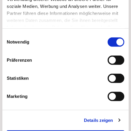
soziale Medien, Werbung und Analysen weiter. Unsere
Zum
Mitbeten
empfehlen wir
stundengebet.de
, das
Partner führen diese Informationen möglicherweise mit
auch als kostenlose
Android
- und
iOS
-App
zur
weiteren Daten zusammen, die Sie ihnen bereitgestellt
Verfügung steht.
haben oder die sie im Rahmen Ihrer Nutzung der Dienste
gesammelt haben.
Einwilligungsauswahl
Notwendig
Präferenzen
Statistiken
Marketing
Details zeigen