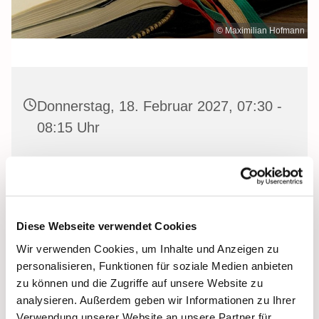
© Maximilian Hofmann
Donnerstag, 18. Februar 2027, 07:30 -
08:15 Uhr
Heilige Dreifaltigkeit Kirche, Stralsund,
Frankenwall 7, 18439 Stralsund
Diese Webseite verwendet Cookies
Wir verwenden Cookies, um Inhalte und Anzeigen zu
Gemeinsam beten wir das
Invitatorium
, die
personalisieren, Funktionen für soziale Medien anbieten
Lesehore
und die
Laudes
. Dazu hören wir das
zu können und die Zugriffe auf unsere Website zu
Tagesevangelium und verbleiben in 15 Minuten stiller
analysieren. Außerdem geben wir Informationen zu Ihrer
Meditation.
Verwendung unserer Website an unsere Partner für