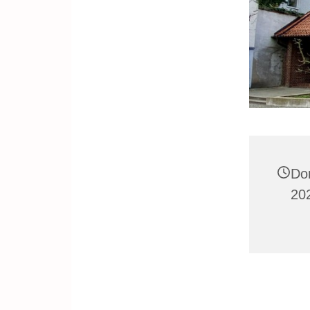
Do
202