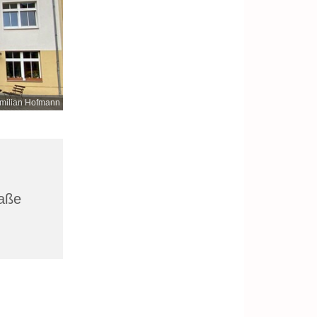
milian Hofmann
raße