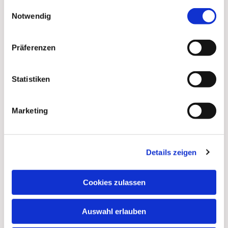
gesammelt haben.
Einwilligungsauswahl
Notwendig
Präferenzen
Statistiken
Marketing
Details zeigen
Dies könnte Sie auch
interessieren
Cookies zulassen
Auswahl erlauben