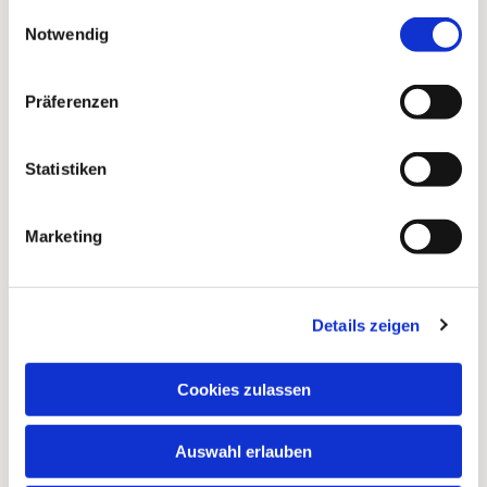
gesammelt haben.
Einwilligungsauswahl
Notwendig
Präferenzen
Statistiken
Marketing
Details zeigen
Dies könnte Sie auch
interessieren
Cookies zulassen
Auswahl erlauben