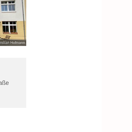
milian Hofmann
raße