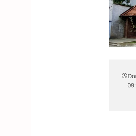
Don
09: