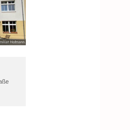
milian Hofmann
raße