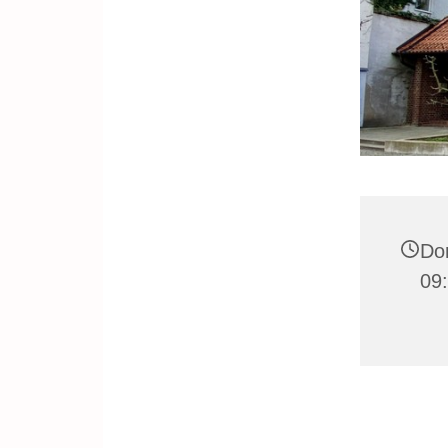
Don
09: