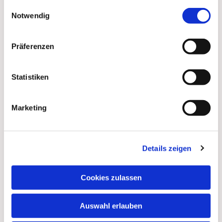
gesammelt haben.
Einwilligungsauswahl
Notwendig
Präferenzen
Statistiken
Marketing
Details zeigen
Dies könnte Sie auch
interessieren
Cookies zulassen
Auswahl erlauben