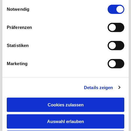
gesammelt haben.
Einwilligungsauswahl
Notwendig
Präferenzen
Statistiken
Marketing
Details zeigen
Dies könnte Sie auch
interessieren
Cookies zulassen
Auswahl erlauben