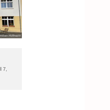
milian Hofmann
l 7,