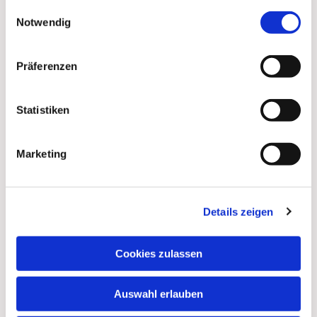
gesammelt haben.
Einwilligungsauswahl
Notwendig
Präferenzen
Statistiken
Marketing
Details zeigen
Dies könnte Sie auch
interessieren
Cookies zulassen
Auswahl erlauben