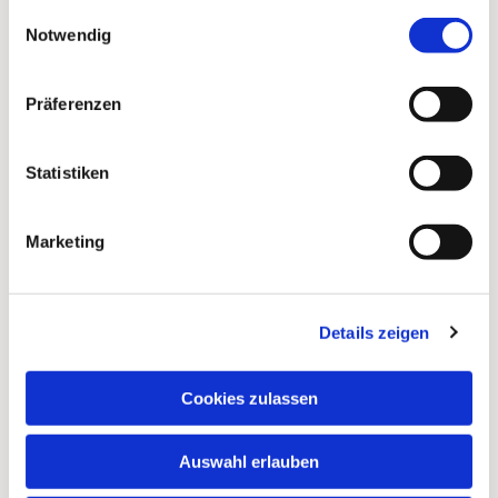
gesammelt haben.
Einwilligungsauswahl
Notwendig
Präferenzen
Statistiken
Marketing
Details zeigen
Dies könnte Sie auch
interessieren
Cookies zulassen
Auswahl erlauben