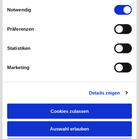
gesammelt haben.
Einwilligungsauswahl
Notwendig
Präferenzen
Statistiken
Marketing
Details zeigen
Dies könnte Sie auch
interessieren
Cookies zulassen
Auswahl erlauben