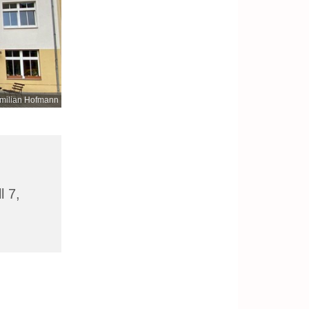
milian Hofmann
l 7,