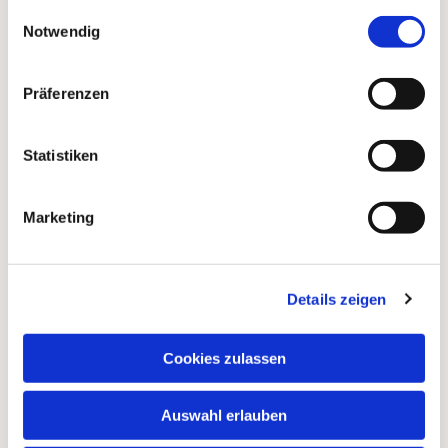
gesammelt haben.
Einwilligungsauswahl
Notwendig
Präferenzen
Statistiken
Marketing
Details zeigen
Dies könnte Sie auch
interessieren
Cookies zulassen
Auswahl erlauben